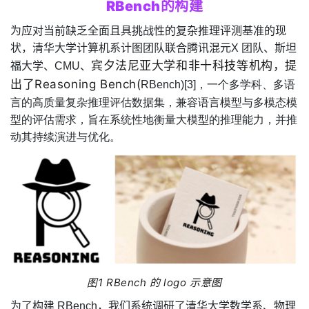
RBench
的构建
为应对当前缺乏全面且具挑战性的复杂推理评测基准的现
状，清华大学计算机系计图团队联合腾讯混元
X
团队、斯坦
宾夕法尼亚大学和非十科技等机构，提
福大学、
CMU
、
出了Reasoning Bench(
RBench)
[3]，一个多学科、多语
言的高质量复杂推理评估数据集，兼容语言模型与多模态模
型的评估需求，旨在系统性地衡量大模型的推理能力，并推
动其持续演进与优化。
图
1
RBench
的
logo
示意图
为了构建
RBench
，我们系统调研了清华大学数学系、物理