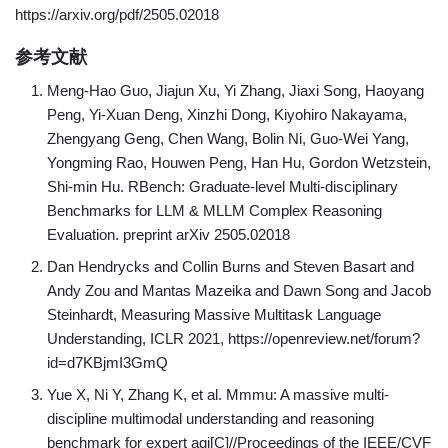
https://arxiv.org/pdf/2505.02018
参考文献
Meng-Hao Guo, Jiajun Xu, Yi Zhang, Jiaxi Song, Haoyang
Peng, Yi-Xuan Deng, Xinzhi Dong, Kiyohiro Nakayama,
Zhengyang Geng, Chen Wang, Bolin Ni, Guo-Wei Yang,
Yongming Rao, Houwen Peng, Han Hu, Gordon Wetzstein,
Shi-min Hu. RBench: Graduate-level Multi-disciplinary
Benchmarks for LLM & MLLM Complex Reasoning
Evaluation. preprint arXiv 2505.02018
Dan Hendrycks and Collin Burns and Steven Basart and
Andy Zou and Mantas Mazeika and Dawn Song and Jacob
Steinhardt, Measuring Massive Multitask Language
Understanding, ICLR 2021, https://openreview.net/forum?
id=d7KBjmI3GmQ
Yue X, Ni Y, Zhang K, et al. Mmmu: A massive multi-
discipline multimodal understanding and reasoning
benchmark for expert agi[C]//Proceedings of the IEEE/CVF