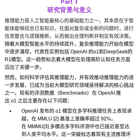
1
Part
研究背景与意义
推理能力是人工智能最核心的基础能力之一，其本质在于智
能体能够综合已有知识，在面对复杂或全新的问题时，进行
信息整合与逻辑推断，从而做出合理判断并制定有效决策。
随着大模型智能水平的持续提升，复杂推理能力开始在模型
中逐步涌现，代表性实例包括
OpenAI
的o1
和DeepSeek
的
R1
模型。这一趋势标志着大模型在处理高阶认知任务方面
迈出了关键一步。
然而，如何科学评估其推理能力，并有效推动推理能力的进
一步发展，已成为当前大模型研究领域亟待解决的核心挑战
之一。现有的评测数据（
Benchmarks
）在
OpenAI
推
出
o1
之后主要存在以下问题：
OpenAI
发布的
o1
模型在多学科推理任务上表现卓
越，在
MMLU [2]
基准上准确率超过
92%
，
在
MMMU[3]
多模态多学科评测中也已接近甚至达
到人类平均水平。这一突破标志着现有主流推理评